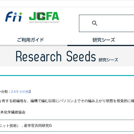
分類：
2.4.5 その他
】
を有する経編地を、編機で編む以前にパソコン上でその編み上がり状態を視覚的に
日本化学繊維協会
ニット技術），産学官共同研究G