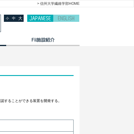
> 信州大学繊維学部HOME
大
中
小
確認することができる装置を開発する。