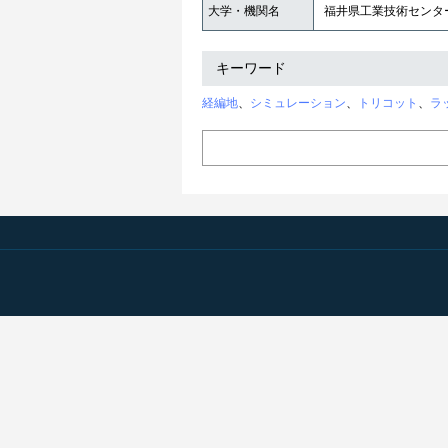
大学・機関名
福井県工業技術センタ
キーワード
経編地
、
シミュレーション
、
トリコット
、
ラ