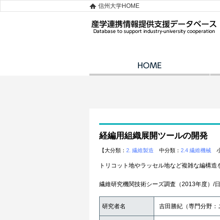
信州大学HOME
経編用組織展開ツールの開発
【大分類：
2. 繊維製造
中分類：
2.4 繊維機械
小
トリコット地やラッセル地など複雑な編構造
繊維研究機関技術シーズ調査（2013年度）/
研究者名
吉田勝紀（専門分野：