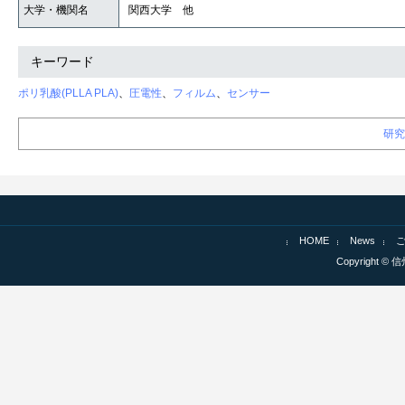
大学・機関名
関西大学 他
キーワード
ポリ乳酸(PLLA PLA)
、
圧電性
、
フィルム
、
センサー
研究
HOME
News
Copyright © 