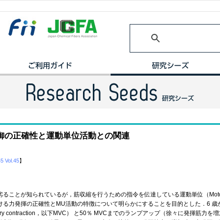
御の正確性と運動単位活動との関連
45 Vol.45
】
ことが知られているが，筋収縮を行うための指令を伝達している運動単位（Motor 
る力発揮の正確性とMU活動の特徴について明らかにすることを目的とした．6 歳から1
ntary contraction，以下MVC） と50％ MVCまでのランプアップ（徐々に発