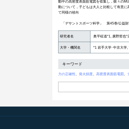
動中の高密度表面筋電図を収集し，個々のMU
動について，子どもは大人と比較して有意に高いMUの発
て同様の傾向
「デサントスポーツ科学」 第45巻/公益
研究者名
奥平柾道*1, 廣野哲也*2
大学・機関名
*1 岩手大学･中京大学, 
キーワード
力の正確性
、
発火頻度
、
高密度表面筋電図
、