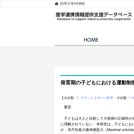
信州大学HOME
発育期の子どもにおける運動制
【大分類：
7. デサントスポーツ科学
小分類：
7.
要旨
子どもは大人と比較して力発揮の正確性が劣る
に理解されていない．本研究は，子どもにおけ
が，等尺性最大膝伸展筋力（Maximal volu