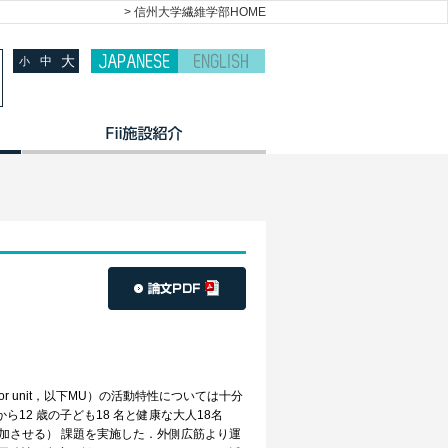
> 信州大学繊維学部HOME
大
中
小
unit，以下MU）の活動特性については十分
2 歳の子ども18 名と健康な大人18名
揮筋力を増加させる） 課題を実施した．外側広筋より運