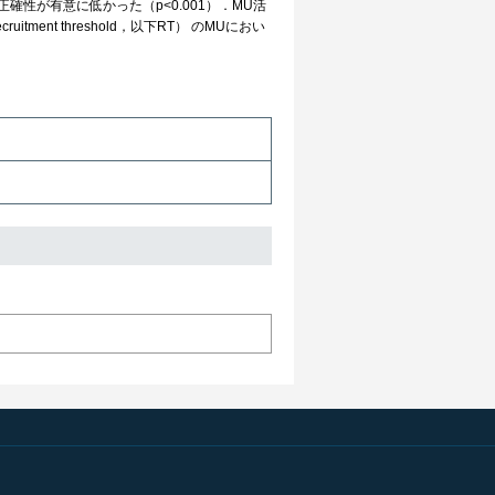
性が有意に低かった（p<0.001）．MU活
ent threshold，以下RT） のMUにおい