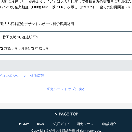
活動に分解した．結果より，子どもは大人と比較して発揮筋力の増加時に力発揮の正確
火頻度（Firing rate，以下FR）を示し（p<0.05），全ての動員閾値（Recruitm
財団法人石本記念デサントスポーツ科学振興財団
, 竹田良祐*3, 渡邊航平*3
*2 京都大学大学院, *3 中京大学
デコンポジション
、
外側広筋
研究シーズトップに戻る
HOME
News
ご利用ガイド
研究シーズ
Fii施設紹介
Copyright © 信州大学繊維学部 All right reserved.