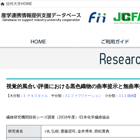
信州大学HOME
視覚的風合い評価における黒色織物の曲率提示と無曲率
【大分類：
3. テキスタイル
中分類：
3.1 ファブリケーション
小分類：
3.1.1 織物
】
繊維研究機関技術シーズ調査（2016年度）/日本化学繊維協会
研究者名
○丸 弘樹, 齋藤奨司, 金井博幸, 西松豊典