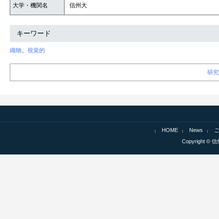
大学・機関名
信州大
キーワード
織物
、
視覚的
研究
HOME
News
Copyright © 