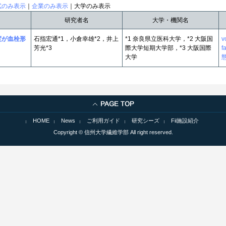
試のみ表示
｜
企業のみ表示
｜大学のみ表示
研究者名
大学・機関名
度が血栓形
石指宏通*1，小倉幸雄*2，井上
*1 奈良県立医科大学，*2 大阪国
v
芳光*3
際大学短期大学部，*3 大阪国際
f
大学
HOME
News
ご利用ガイド
研究シーズ
Fii施設紹介
Copyright © 信州大学繊維学部 All right reserved.