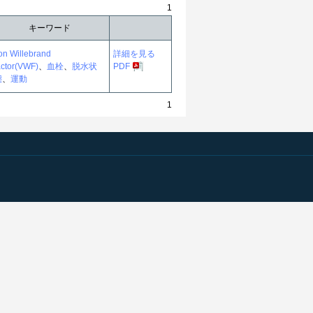
1
キーワード
on Willebrand
詳細を見る
actor(VWF)
、
血栓
、
脱水状
PDF
態
、
運動
1