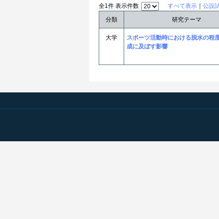
全1件 表示件数
すべて表示
｜
公設
分類
研究テーマ
大学
スポーツ活動時における脱水の程
成に及ぼす影響