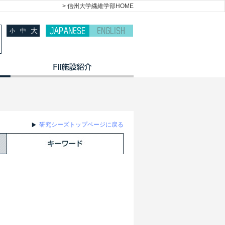
> 信州大学繊維学部HOME
大
中
小
研究シーズトップページに戻る