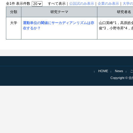
全1件 表示件数
すべて表示｜
公設試のみ表示
｜
企業のみ表示
｜
大学
分類
研究テーマ
研究者名
大学
運動単位の閾値にサーカディアンリズムは存
山口英峰*1，高原皓
在するか？
俊*3，小野寺昇*4，
HOME
News
Copyright © 