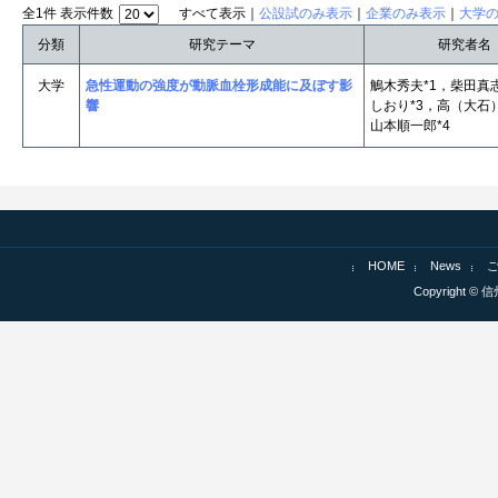
全1件 表示件数
すべて表示｜
公設試のみ表示
｜
企業のみ表示
｜
大学
分類
研究テーマ
研究者名
大学
急性運動の強度が動脈血栓形成能に及ぼす影
鵤木秀夫*1，柴田真
響
しおり*3，高（大石
山本順一郎*4
HOME
News
Copyright © 