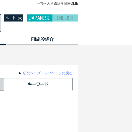
> 信州大学繊維学部HOME
大
中
小
研究シーズトップページに戻る