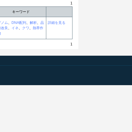
1
キーワード
ゲノム
、
DNA配列
、
解析
、
品
詳細を見る
種改良
、
イネ
、
クワ
、
熱帯作
物
1