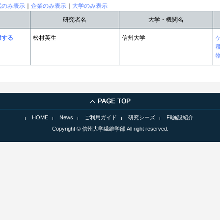
試のみ表示
｜
企業のみ表示
｜
大学のみ表示
研究者名
大学・機関名
用する
松村英生
信州大学
HOME
News
ご利用ガイド
研究シーズ
Fii施設紹介
Copyright © 信州大学繊維学部 All right reserved.