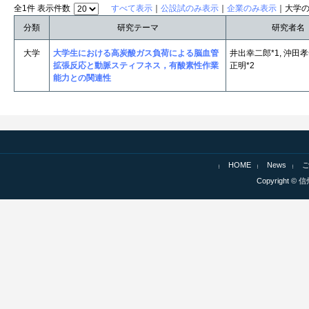
全1件 表示件数
すべて表示
｜
公設試のみ表示
｜
企業のみ表示
｜大学
分類
研究テーマ
研究者名
大学
大学生における高炭酸ガス負荷による脳血管
井出幸二郎*1, 沖田孝一
拡張反応と動脈スティフネス，有酸素性作業
正明*2
能力との関連性
HOME
News
Copyright © 