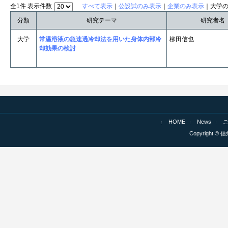
全1件 表示件数
すべて表示
｜
公設試のみ表示
｜
企業のみ表示
｜大学
分類
研究テーマ
研究者名
大学
常温溶液の急速過冷却法を用いた身体内部冷
柳田信也
却効果の検討
HOME
News
Copyright © 