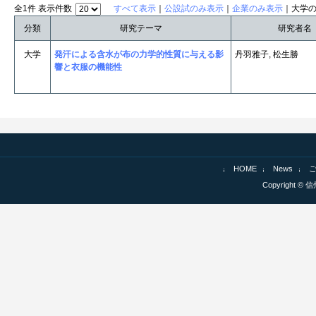
全1件 表示件数
すべて表示
｜
公設試のみ表示
｜
企業のみ表示
｜大学
分類
研究テーマ
研究者名
大学
発汗による含水が布の力学的性質に与える影
丹羽雅子, 松生勝
響と衣服の機能性
HOME
News
Copyright © 