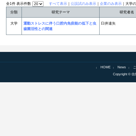
全1件 表示件数
すべて表示
｜
公設試のみ表示
｜
企業のみ表示
｜大学
分類
研究テーマ
研究者名
大学
運動ストレスに伴う口腔内免疫能の低下と虫
臼井達矢
歯菌活性との関連
HOME
News
Copyright © 