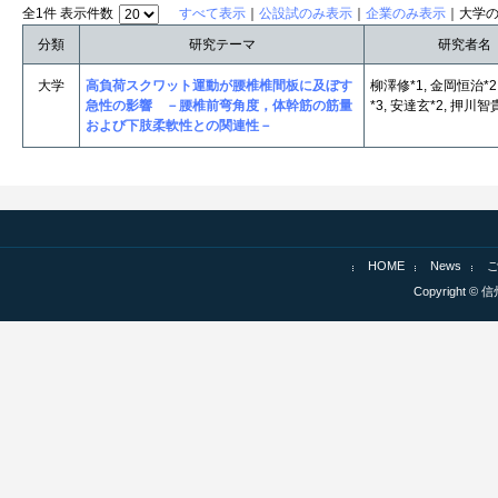
全1件 表示件数
すべて表示
｜
公設試のみ表示
｜
企業のみ表示
｜大学
分類
研究テーマ
研究者名
大学
高負荷スクワット運動が腰椎椎間板に及ぼす
柳澤修*1, 金岡恒治*2
急性の影響 －腰椎前弯角度，体幹筋の筋量
*3, 安達玄*2, 押川智
および下肢柔軟性との関連性－
HOME
News
Copyright © 