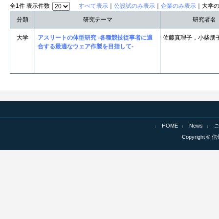
全1件 表示件数
すべて表示
｜
公設試のみ表示
｜
企業のみ表示
｜大学
分類
研究テーマ
研究者名
大学
アスリートの体型研究 -各種競技従事者に適
佐藤真理子，小柴朋
合する最適なウェア作製を目指して-
HOME
News
Copyright © 