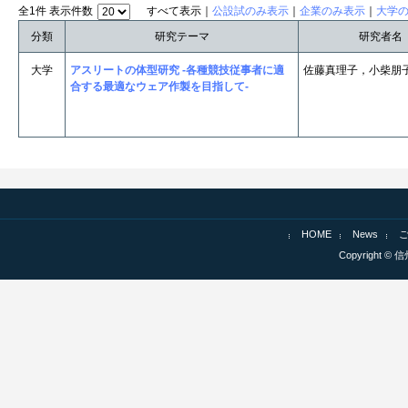
全1件 表示件数
すべて表示｜
公設試のみ表示
｜
企業のみ表示
｜
大学
分類
研究テーマ
研究者名
大学
アスリートの体型研究 -各種競技従事者に適
佐藤真理子，小柴朋
合する最適なウェア作製を目指して-
HOME
News
Copyright © 