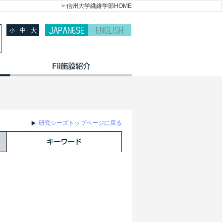
> 信州大学繊維学部HOME
大
中
小
研究シーズトップページに戻る