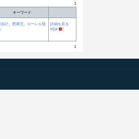
1
キーワード
万歩計
、
肥満児
、
ローレル指
詳細を見る
数
PDF
1