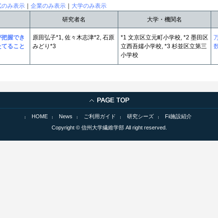
試のみ表示
｜
企業のみ表示
｜
大学のみ表示
研究者名
大学・機関名
が把握でき
原田弘子*1, 佐々木志津*2, 石原
*1 文京区立元町小学校, *2 墨田区
たてること
みどり*3
立西吾嬬小学校, *3 杉並区立第三
小学校
HOME
News
ご利用ガイド
研究シーズ
Fii施設紹介
Copyright © 信州大学繊維学部 All right reserved.