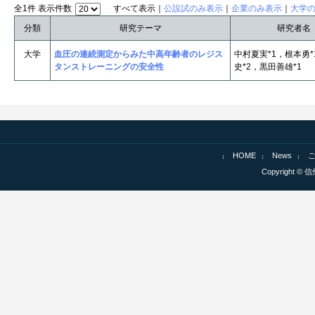
全1件 表示件数
すべて表示｜
公設試のみ表示
｜
企業のみ表示
｜
大学
分類
研究テーマ
研究者名
大学
血圧の連続測定からみた中高年齢者のレジス
中村夏実*1，根本勇
タンストレーニングの安全性
史*2，黒田善雄*1
HOME
News
Copyright © 