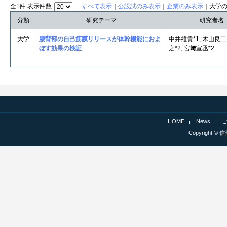
全1件 表示件数
すべて表示
｜
公設試のみ表示
｜
企業のみ表示
｜大学
分類
研究テーマ
研究者名
大学
腰背部の自己筋膜リリースが体幹機能におよ
中井雄貴*1, 木山良二*
ぼす効果の検証
之*2, 宮﨑宣丞*2
HOME
News
Copyright © 