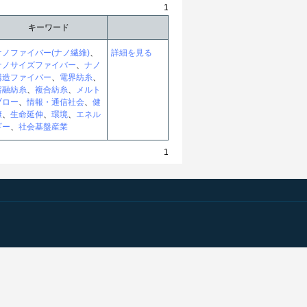
1
キーワード
ナノファイバー(ナノ繊維)
、
詳細を見る
ナノサイズファイバー
、
ナノ
構造ファイバー
、
電界紡糸
、
溶融紡糸
、
複合紡糸
、
メルト
ブロー
、
情報・通信社会
、
健
康
、
生命延伸
、
環境
、
エネル
ギー
、
社会基盤産業
1