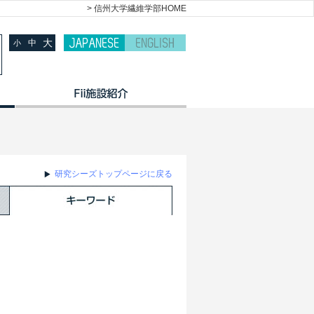
> 信州大学繊維学部HOME
大
中
小
研究シーズトップページに戻る