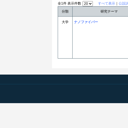
全1件 表示件数
すべて表示
｜
公設
分類
研究テーマ
大学
ナノファイバー