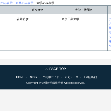
試のみ表示
｜
企業のみ表示
｜大学のみ表示
研究者名
大学・機関名
谷岡明彦
東京工業大学
HOME
News
ご利用ガイド
研究シーズ
Fii施設紹介
Copyright © 信州大学繊維学部 All right reserved.