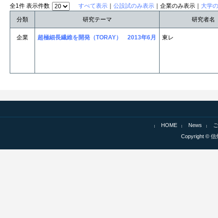
全1件 表示件数
すべて表示
｜
公設試のみ表示
｜企業のみ表示｜
大学
分類
研究テーマ
研究者名
企業
超極細長繊維を開発（TORAY） 2013年6月
東レ
HOME
News
Copyright © 