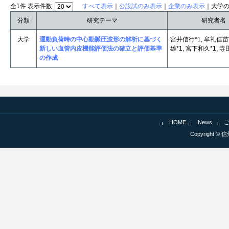
全1件 表示件数
すべて表示
｜
公設試のみ表示
｜
企業のみ表示
｜大学
分類
研究テーマ
研究者名
大学
運動負荷時の中心動脈圧波形の解析に基づく
宮井信行*1, 牟礼佳苗*
新しい血管内皮機能評価法の確立と評価基準
雄*1, 宮下和久*1, 寺
の作成
HOME
News
Copyright © 