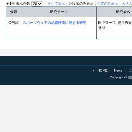
全1件 表示件数
すべて表示
｜公設試のみ表示｜
企業のみ表示
｜
大学
分類
研究テーマ
研究者名
公設試
スポーツウェアの品質評価に関する研究
田中道一*1, 熨斗秀夫*
博*3
HOME
News
Copyright © 