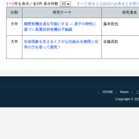
1〜2
件を表示／全2件 表示件数
すべて表示
｜
公設試のみ表示
｜
企業
分類
研究テーマ
研究者名
大学
精密有機合成を可能にする ― 原子の特性に
藤本哲也
基づく高選択的有機分子触媒
大学
生命現象を支えるミクロな仕組みを物理と化
佐藤高彰
学の力を使って探究！
HOME
News
Copyright © 