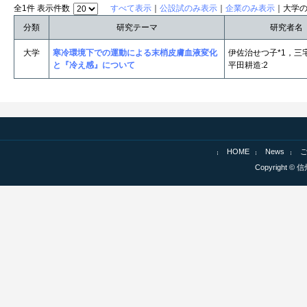
全1件 表示件数
すべて表示
｜
公設試のみ表示
｜
企業のみ表示
｜大学
分類
研究テーマ
研究者名
大学
寒冷環境下での運動による末梢皮膚血液変化
伊佐治せつ子*1，三
と『冷え感』について
平田耕造:2
HOME
News
Copyright © 