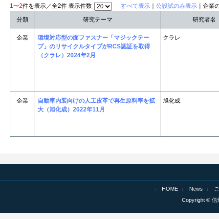
1〜2
件を表示／全2件 表示件数
すべて表示
｜
公設試のみ表示
｜企業
分類
研究テーマ
研究者名
企業
環境対応型の面ファスナー「マジックテー
クラレ
プ」のリサイクルタイプがRCS認証を取得
（クラレ）2024年2月
企業
自動車内装向けの人工皮革で再生原料率を拡
旭化成
大（旭化成）2022年11月
HOME
News
Copyright © 