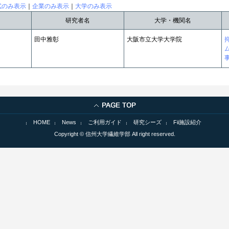
試のみ表示
｜
企業のみ表示
｜
大学のみ表示
研究者名
大学・機関名
田中雅彰
大阪市立大学大学院
HOME
News
ご利用ガイド
研究シーズ
Fii施設紹介
Copyright © 信州大学繊維学部 All right reserved.