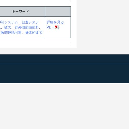
1
キーワード
抑制システム
、
促進システ
詳細を見る
ム
、
疲労
、
背外側前頭前野
、
PDF
事象関連脱同期
、
身体的疲労
1