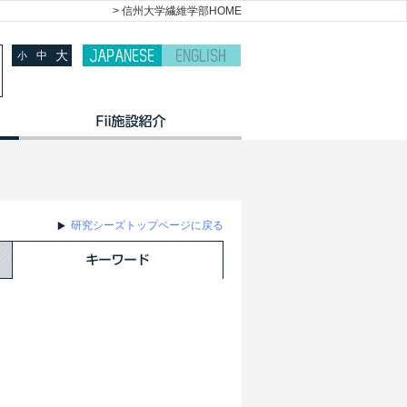
> 信州大学繊維学部HOME
大
中
小
研究シーズトップページに戻る