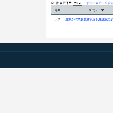
全1件 表示件数
すべて表示
｜
公設
分類
研究テーマ
大学
運動が作業筋皮膚表面乳酸濃度に