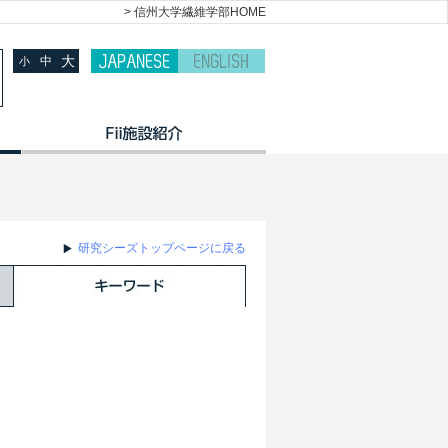
> 信州大学繊維学部HOME
大
中
小
研究シーズトップページに戻る