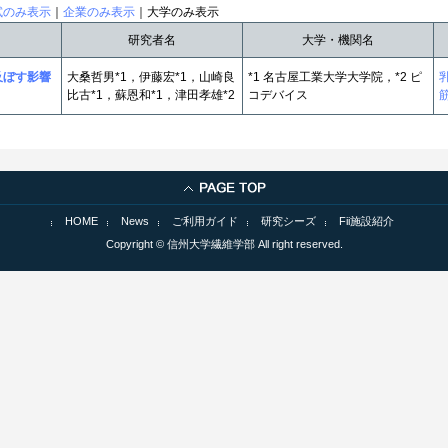
試のみ表示
｜
企業のみ表示
｜大学のみ表示
研究者名
大学・機関名
及ぼす影響
大桑哲男*1，伊藤宏*1，山崎良
*1 名古屋工業大学大学院，*2 ピ
比古*1，蘇恩和*1，津田孝雄*2
コデバイス
HOME
News
ご利用ガイド
研究シーズ
Fii施設紹介
Copyright © 信州大学繊維学部 All right reserved.