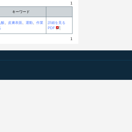
1
キーワード
乳酸
、
皮膚表面
、
運動
、
作業
詳細を見る
筋
PDF
1