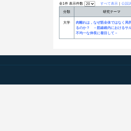
全1件 表示件数
すべて表示
｜
公設
分類
研究テーマ
大学
肉離れは，なぜ筋全体ではなく局
るのか？ －筋線維内におけるサ
不均一な伸長に着目して－