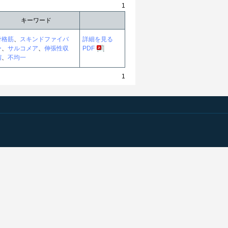
1
キーワード
骨格筋
、
スキンドファイバ
詳細を見る
ー
、
サルコメア
、
伸張性収
PDF
縮
、
不均一
1