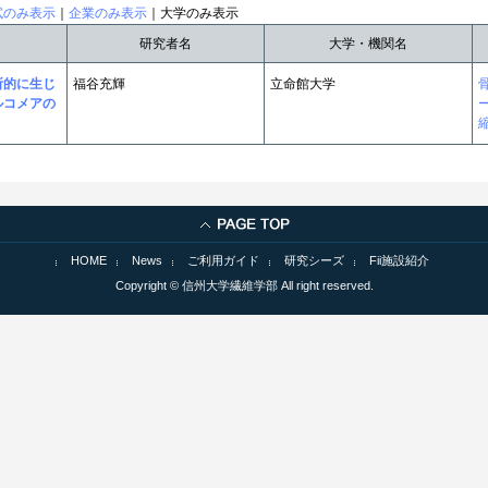
試のみ表示
｜
企業のみ表示
｜大学のみ表示
研究者名
大学・機関名
所的に生じ
福谷充輝
立命館大学
ルコメアの
HOME
News
ご利用ガイド
研究シーズ
Fii施設紹介
Copyright © 信州大学繊維学部 All right reserved.