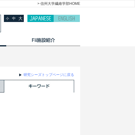
> 信州大学繊維学部HOME
大
中
小
研究シーズトップページに戻る