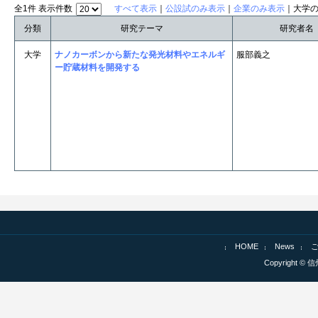
全1件 表示件数
すべて表示
｜
公設試のみ表示
｜
企業のみ表示
｜大学
分類
研究テーマ
研究者名
大学
ナノカーボンから新たな発光材料やエネルギ
服部義之
ー貯蔵材料を開発する
HOME
News
Copyright © 