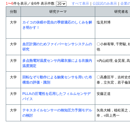
1〜6
件を表示／全6件 表示件数
すべて表示
｜
公設試のみ表示
｜
企業
分類
研究テーマ
研究者名
大学
カイコの休眠や昆虫の季節適応のしくみを解
塩見邦博
き明かす！
大学
血圧計測のためファイバーセンサシステムの
〇小林宥華, 千野駿
研究
他
大学
多点熱電対温度センサ内蔵衣服による衣服内
○内山絵理, 金炅屋, 
温度測定
大学
回転なぞり動作による触覚センサを用いた布
〇高桑匡平，吉村史
構造の評価・識別
泰，立矢宏，若子倫
大学
PLLAの圧電性を応用したフィルムセンサデ
安藤正道
バイス
大学
テキスタイルセンサーの検知圧力予測モデル
矢島大輔，植松英之
の検討
幸，○田上秀一