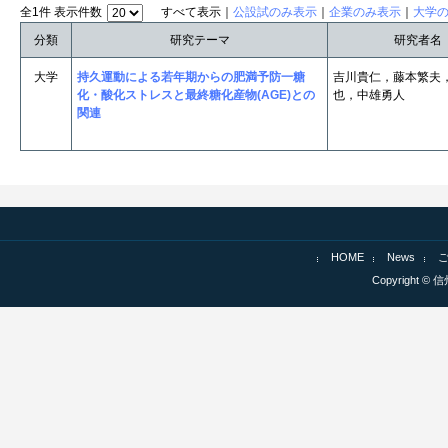
全1件 表示件数
すべて表示｜
公設試のみ表示
｜
企業のみ表示
｜
大学
分類
研究テーマ
研究者名
大学
持久運動による若年期からの肥満予防一糖
吉川貴仁，藤本繁夫
化・酸化ストレスと最終糖化産物(AGE)との
也，中雄勇人
関連
HOME
News
Copyright © 