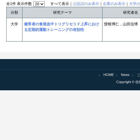
全1件 表示件数
すべて表示｜
公設試のみ表示
｜
企業のみ表示
｜
大学
分類
研究テーマ
研究者名
大学
健常者の食後血中トリグリセリド上昇におけ
曽根博仁，山田信博
る定期的運動トレーニングの有効性
HOME
News
Copyright © 