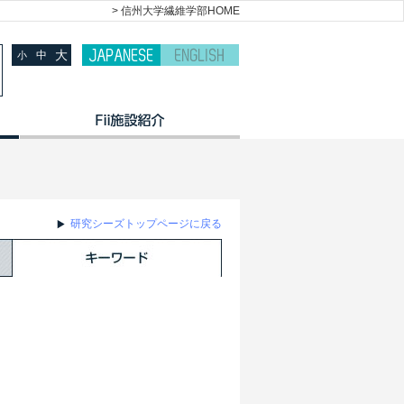
> 信州大学繊維学部HOME
大
中
小
研究シーズトップページに戻る