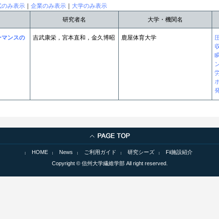
試のみ表示
｜
企業のみ表示
｜
大学のみ表示
研究者名
大学・機関名
ーマンスの
吉武康栄，宮本直和，金久博昭
鹿屋体育大学
HOME
News
ご利用ガイド
研究シーズ
Fii施設紹介
Copyright © 信州大学繊維学部 All right reserved.