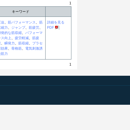
1
キーワード
圧迫
、
筋パフォーマンス
、
筋
詳細を見る
収縮力
、
ジャンプ
、
筋疲労
、
PDF
瞬発的な筋収縮
、
パフォーマ
ンス向上
、
疲労軽減
、
筋疲
労
、
瞬発力
、
筋収縮
、
プラセ
ボ効果
、
骨格筋
、
電気刺激誘
発筋力
1