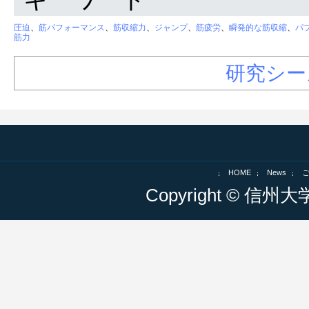
圧迫
、
筋パフォーマンス
、
筋収縮力
、
ジャンプ
、
筋疲労
、
瞬発的な筋収縮
、
パ
筋力
研究シー
HOME
News
Copyright © 信州大学