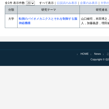
全1件 表示件数
すべて表示｜
公設試のみ表示
｜
企業のみ表示
｜
大学
分類
研究テーマ
研究者名
大学
転倒のバイオメカニクスとそれを制御する脳
山口峻司，本田博之
神経機構
人，加藤義彦，増田
HOME
News
Copyright © 