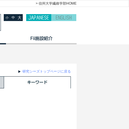
> 信州大学繊維学部HOME
大
中
小
研究シーズトップページに戻る