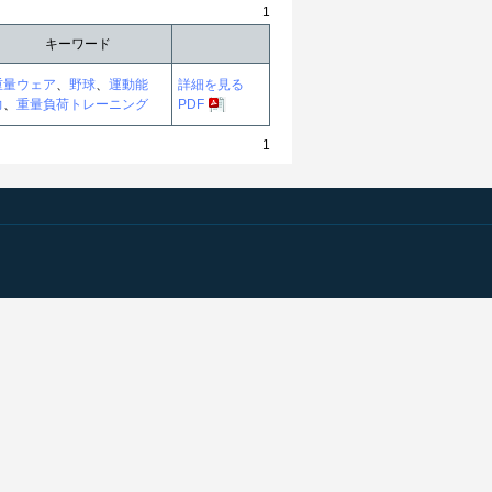
1
キーワード
重量ウェア
、
野球
、
運動能
詳細を見る
力
、
重量負荷トレーニング
PDF
1