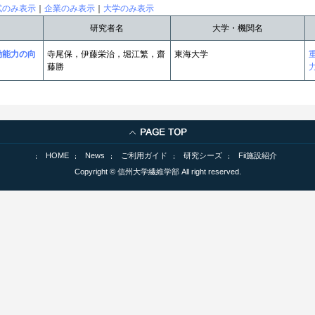
試のみ表示
｜
企業のみ表示
｜
大学のみ表示
研究者名
大学・機関名
動能力の向
寺尾保，伊藤栄治，堀江繁，齋
東海大学
藤勝
HOME
News
ご利用ガイド
研究シーズ
Fii施設紹介
Copyright © 信州大学繊維学部 All right reserved.