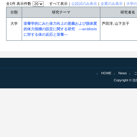
全1件 表示件数
すべて表示｜
公設試のみ表示
｜
企業のみ表示
｜
大学
分類
研究テーマ
研究者名
大学
栄養学的にみた体力向上の意義および脱体質
芦田淳, 山下京子
的体力指標の設定に関する研究 ―acidosis
に対する体の反応と栄養―
HOME
News
Copyright © 