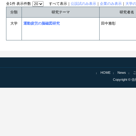
全1件 表示件数
すべて表示｜
公設試のみ表示
｜
企業のみ表示
｜
大学
分類
研究テーマ
研究者名
大学
運動疲労の脳磁図研究
田中雅彰
HOME
News
Copyright © 