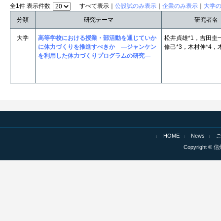
全1件 表示件数
すべて表示｜
公設試のみ表示
｜
企業のみ表示
｜
大学
分類
研究テーマ
研究者名
大学
高等学校における授業・部活動を通じていか
松井貞雄*1，吉田圭
に体力づくりを推進すべきか ―ジャンケン
修己*3，木村伸*4，
を利用した体力づくりプログラムの研究―
HOME
News
Copyright © 