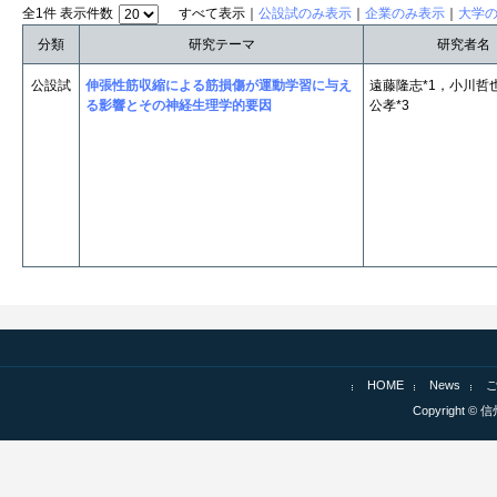
全1件 表示件数
すべて表示｜
公設試のみ表示
｜
企業のみ表示
｜
大学
分類
研究テーマ
研究者名
公設試
伸張性筋収縮による筋損傷が運動学習に与え
遠藤隆志*1，小川哲
る影響とその神経生理学的要因
公孝*3
HOME
News
Copyright © 