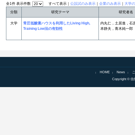
全1件 表示件数
すべて表示｜
公設試のみ表示
｜
企業のみ表示
｜
大学
分類
研究テーマ
研究者名
大学
常圧低酸素ハウスを利用したLiving High,
内丸仁，土居進，石
Training Low法の有効性
本静夫，青木純一郎
HOME
News
Copyright © 