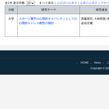
全1件 表示件数
すべて表示｜
公設試のみ表示
｜
企業のみ表示
｜
大学
分類
研究テーマ
研究者名
大学
スポーツ選手の心理的キャパシティとしての
斉藤篤司, 大柿哲朗, 
心理的ストレス耐性の検討
金谷庄藏
HOME
News
Copyright © 