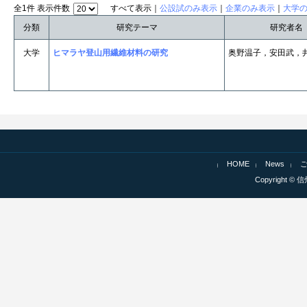
全1件 表示件数
すべて表示｜
公設試のみ表示
｜
企業のみ表示
｜
大学
分類
研究テーマ
研究者名
大学
ヒマラヤ登山用繊維材料の研究
奥野温子，安田武，
HOME
News
Copyright © 