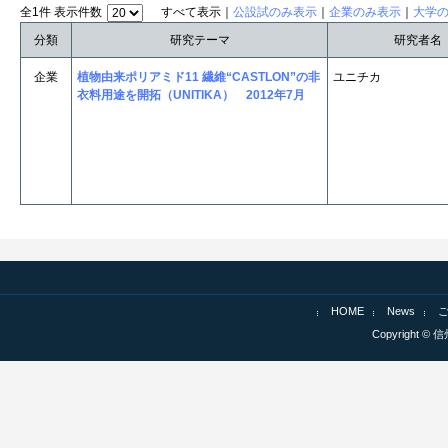
全1件 表示件数
すべて表示｜
公設試のみ表示
｜
企業のみ表示
｜
大学
分類
研究テーマ
研究者名
企業
植物由来ポリアミド11 繊維“CASTLON”の非
ユニチカ
衣料用途を開拓（UNITIKA） 2012年7月
HOME
News
Copyright © 