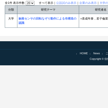
全1件 表示件数
すべて表示｜
公設試のみ表示
｜
企業のみ表示
｜
大学
分類
研究テーマ
研究者名
大学
触覚センサの回転なぞり動作による布構造の
○喜成年泰，若子倫
認識
HOME
News
Copyright © 