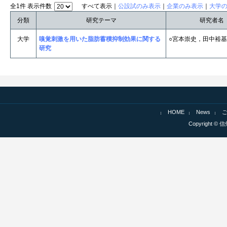
全1件 表示件数
すべて表示｜
公設試のみ表示
｜
企業のみ表示
｜
大学
分類
研究テーマ
研究者名
大学
嗅覚刺激を用いた脂肪蓄積抑制効果に関する
○宮本崇史，田中裕基
研究
HOME
News
Copyright © 