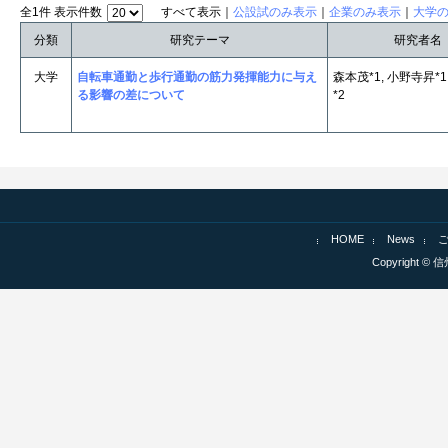
全1件 表示件数
すべて表示｜
公設試のみ表示
｜
企業のみ表示
｜
大学
分類
研究テーマ
研究者名
大学
自転車通勤と歩行通勤の筋力発揮能力に与え
森本茂*1, 小野寺昇*1
る影響の差について
*2
HOME
News
Copyright © 