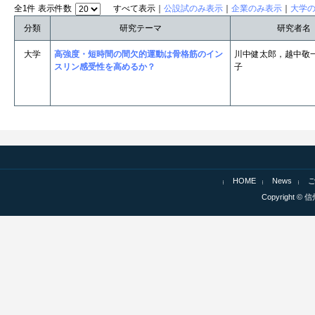
全1件 表示件数
すべて表示｜
公設試のみ表示
｜
企業のみ表示
｜
大学
分類
研究テーマ
研究者名
大学
高強度・短時間の間欠的運動は骨格筋のイン
川中健太郎，越中敬
スリン感受性を高めるか？
子
HOME
News
Copyright © 