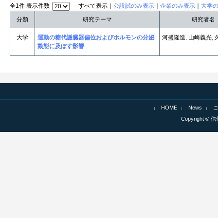
全1件 表示件数
すべて表示｜
公設試のみ表示
｜
企業のみ表示
｜
大学
分類
研究テーマ
研究者名
大学
運動の糖代謝臓器偏位およびホルモンの分泌
河盛隆造, 山崎義光,
動態に及ぼす影響
HOME
News
Copyright © 