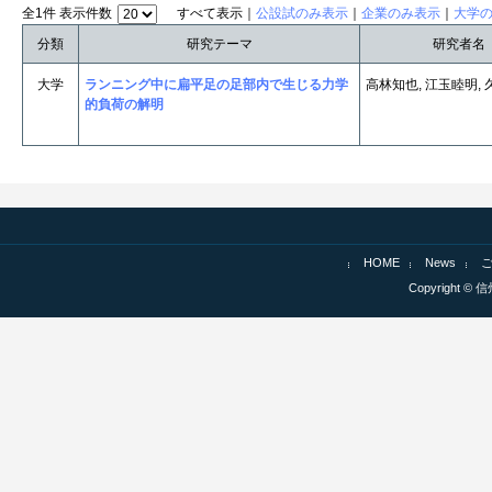
全1件 表示件数
すべて表示｜
公設試のみ表示
｜
企業のみ表示
｜
大学
分類
研究テーマ
研究者名
大学
ランニング中に扁平足の足部内で生じる力学
高林知也, 江玉睦明,
的負荷の解明
HOME
News
Copyright © 